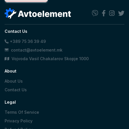
Contact Us
+389 75 36 39 49
contact@avtoelement.mk
Vojvoda Vasil Chakalarov Skopje 1000
About
About Us
Contact Us
Legal
Terms Of Service
Privacy Policy